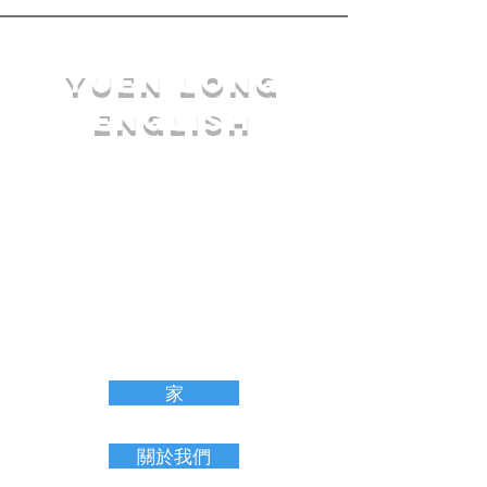
YuEn Long
English
limelight@yl.edu.hk
|
2944 3633
家
關於我們