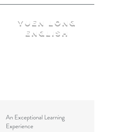
YuEn Long
English
limelight@yl.edu.hk
|
2944 3633
An Exceptional Learning
Experience